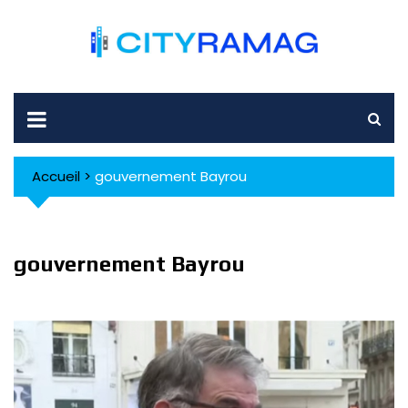
Skip
to
content
Accueil
>
gouvernement Bayrou
gouvernement Bayrou