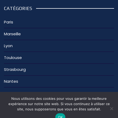
CATÉGORIES
Paris
Marseille
Lyon
Toulouse
Strasbourg
Nantes
Nous utilisons des cookies pour vous garantir la meilleure
expérience sur notre site web. Si vous continuez à utiliser ce
site, nous supposerons que vous en êtes satisfait.
La rédaction
Nous contacter
Mentions légales
Politique de confidentialité
OK