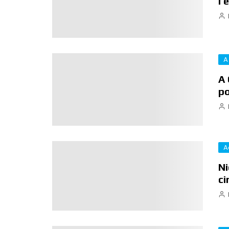
l’
A
A 
po
A
Ni
ci