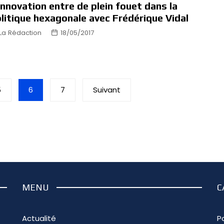
Innovation entre de plein fouet dans la
litique hexagonale avec Frédérique Vidal
La Rédaction
18/05/2017
5
6
7
Suivant
MENU
C
Actualité
Pa