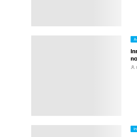
A
In
no
I