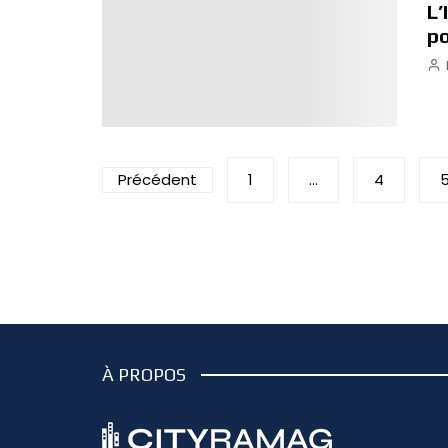
L’
po
Pagination
Précédent
1
…
4
des
publications
À PROPOS