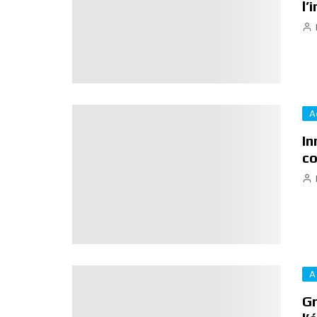
l’
A
In
co
A
Gr