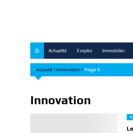
Skip
to
content
Actualité
Emploi
Immobilier
Accueil
>
Innovation
>
Page 6
Innovation
A
Le