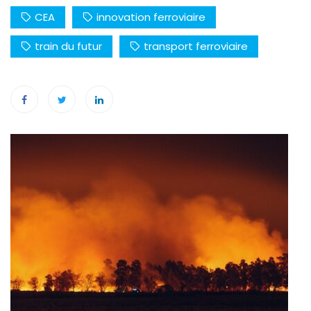
CEA
innovation ferroviaire
train du futur
transport ferroviaire
Navigation
de
l’article