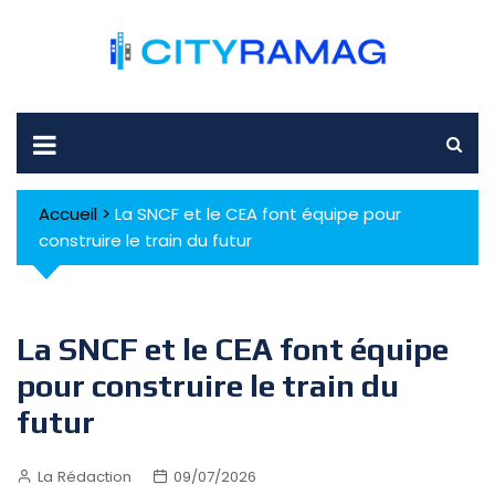
Skip
to
content
Accueil
>
La SNCF et le CEA font équipe pour
construire le train du futur
La SNCF et le CEA font équipe
pour construire le train du
futur
La Rédaction
09/07/2026