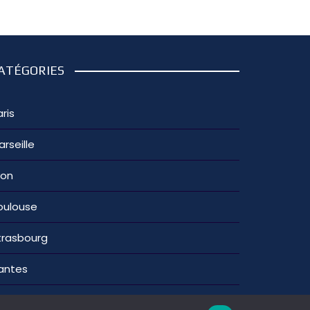
ATÉGORIES
ris
arseille
yon
oulouse
trasbourg
antes