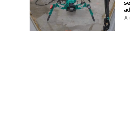
se
ad