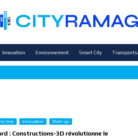
Innovation
Environnement
Smart City
Transports
 la Une
Innovation
Start-up
rd : Constructions-3D révolutionne le