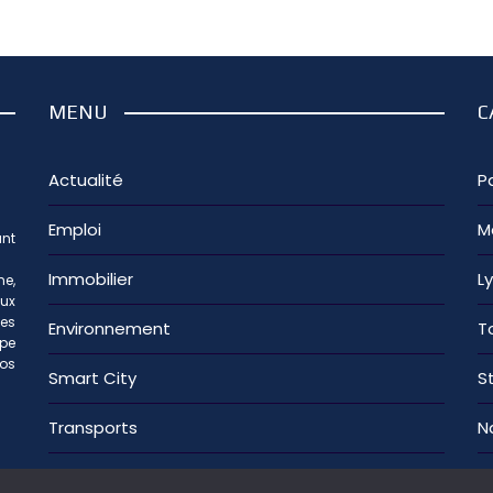
MENU
C
Actualité
Pa
Emploi
M
nt
Immobilier
L
e,
aux
les
Environnement
T
ipe
os
Smart City
S
Transports
N