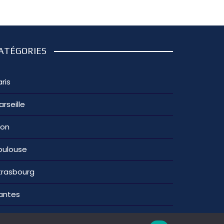
ATÉGORIES
ris
arseille
yon
oulouse
trasbourg
antes