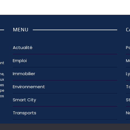
MENU
C
Actualité
Pa
Emploi
M
nt
Immobilier
L
e,
aux
les
Environnement
T
ipe
os
Smart City
S
Transports
N