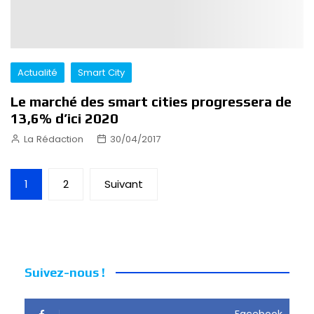
Actualité
Smart City
Le marché des smart cities progressera de
13,6% d’ici 2020
La Rédaction
30/04/2017
Pagination
1
2
Suivant
des
publications
Suivez-nous !
Facebook