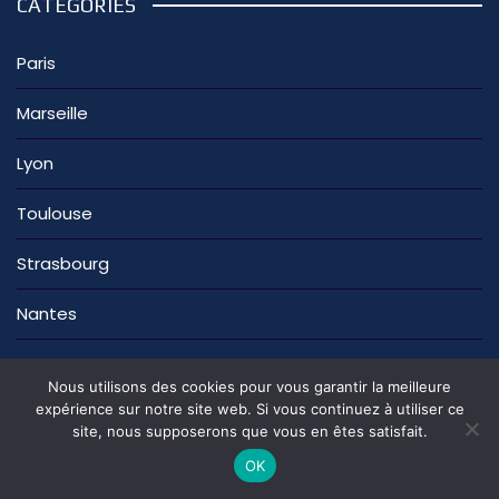
CATÉGORIES
Paris
Marseille
Lyon
Toulouse
Strasbourg
Nantes
Nous utilisons des cookies pour vous garantir la meilleure
expérience sur notre site web. Si vous continuez à utiliser ce
site, nous supposerons que vous en êtes satisfait.
La rédaction
Nous contacter
Mentions légales
Politique de confidentialité
OK