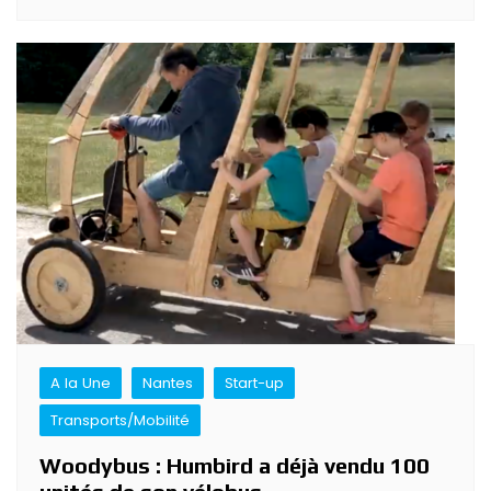
A la Une
Nantes
Start-up
Transports/Mobilité
Woodybus : Humbird a déjà vendu 100