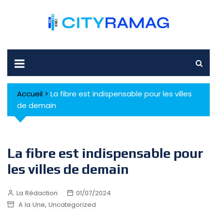
Skip
to
content
Accueil
>
La fibre est indispensable pour les villes
de demain
La fibre est indispensable pour
les villes de demain
La Rédaction
01/07/2024
,
A la Une
Uncategorized