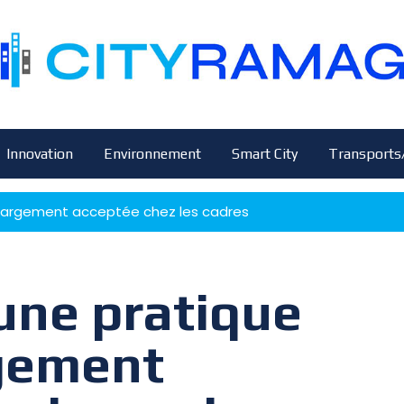
Innovation
Environnement
Smart City
Transports
rs largement acceptée chez les cadres
 une pratique
rgement