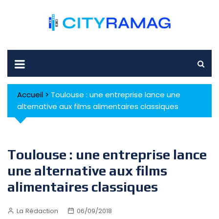
Skip
to
content
Accueil
>
Toulouse : une entreprise lance une
alternative aux films alimentaires classiques
Toulouse : une entreprise lance
une alternative aux films
alimentaires classiques
La Rédaction
06/09/2018