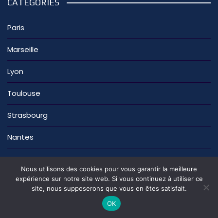
CATÉGORIES
Paris
Marseille
Lyon
Toulouse
Strasbourg
Nantes
Nous utilisons des cookies pour vous garantir la meilleure
expérience sur notre site web. Si vous continuez à utiliser ce
site, nous supposerons que vous en êtes satisfait.
La rédaction
Nous contacter
Mentions légales
Politique de confidentialité
OK