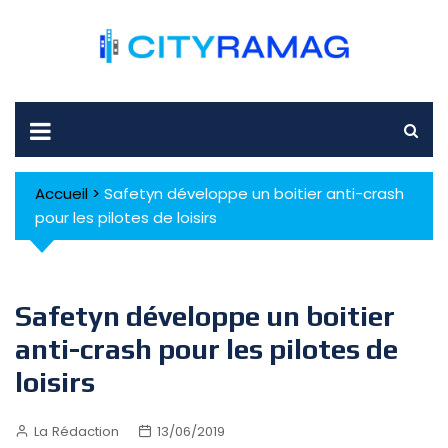
Skip
to
content
Accueil
>
Safetyn développe un boitier anti-crash
pour les pilotes de loisirs
Safetyn développe un boitier
anti-crash pour les pilotes de
loisirs
La Rédaction
13/06/2019