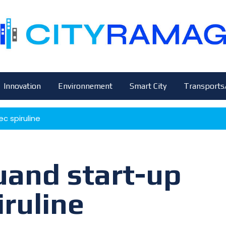
Innovation
Environnement
Smart City
Transports
c spiruline
uand start-up
iruline