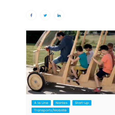
Navigation
de
l’article
A la Une
Nantes
Start-up
Transports/Mobilité