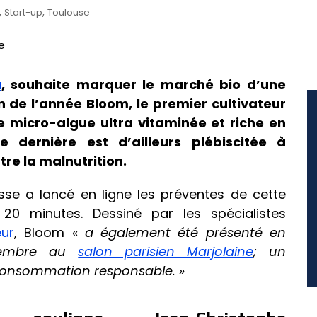
,
,
Start-up
Toulouse
u
, souhaite marquer le marché bio d’une
in de l’année Bloom, le premier cultivateur
ne micro-algue ultra vitaminée et riche en
e dernière est d’ailleurs plébiscitée à
ntre la malnutrition.
sse a lancé en ligne les préventes de cette
te 20 minutes. Dessiné par les spécialistes
eur
, Bloom «
a également été présenté en
vembre au
salon parisien Marjolaine
; un
consommation responsable. »