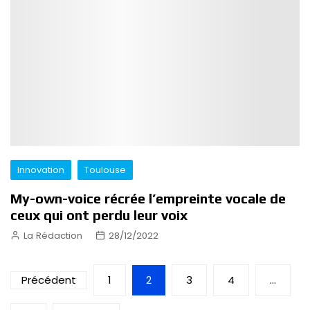
Innovation
Toulouse
My-own-voice récrée l’empreinte vocale de
ceux qui ont perdu leur voix
La Rédaction
28/12/2022
Pagination
Précédent
1
2
3
4
…
des