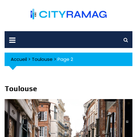
Skip
to
content
Accueil
>
Toulouse
>
Page 2
Toulouse