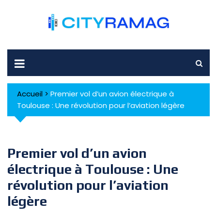
Skip
to
content
Accueil
>
Premier vol d’un avion électrique à
Toulouse : Une révolution pour l’aviation légère
Premier vol d’un avion
électrique à Toulouse : Une
révolution pour l’aviation
légère