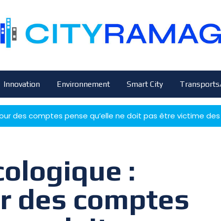
Innovation
Environnement
Smart City
Transports
our des comptes pense qu’elle ne doit pas être victime des
cologique :
r des comptes