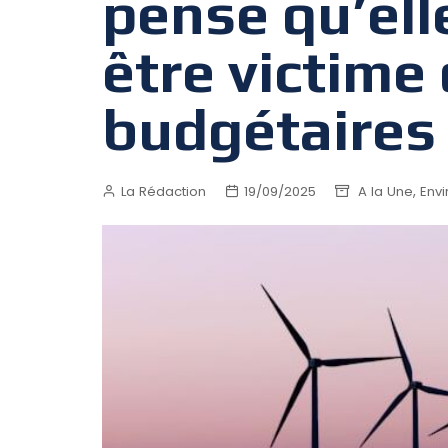
pense qu’ell
être victime 
budgétaires
,
La Rédaction
19/09/2025
A la Une
Env