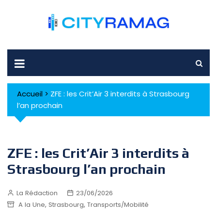
Skip
to
content
Accueil
>
ZFE : les Crit’Air 3 interdits à Strasbourg
l’an prochain
ZFE : les Crit’Air 3 interdits à
Strasbourg l’an prochain
La Rédaction
23/06/2026
,
,
A la Une
Strasbourg
Transports/Mobilité