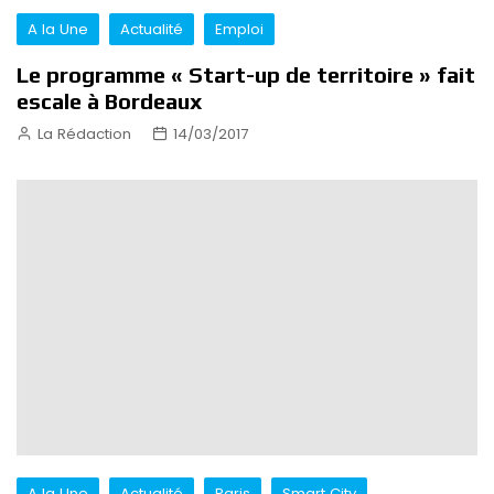
A la Une
Actualité
Emploi
Le programme « Start-up de territoire » fait
escale à Bordeaux
La Rédaction
14/03/2017
A la Une
Actualité
Paris
Smart City