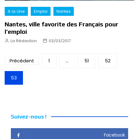
A la Une
Emploi
Nantes
Nantes, ville favorite des Français pour
l’emploi
La Rédaction
03/03/2017
Pagination
Précédent
1
…
51
52
des
53
publications
Suivez-nous !
Facebook