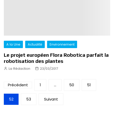
A la Une
Actualité
Environnement
Le projet européen Flora Robotica parfait la
robotisation des plantes
La Rédaction
23/03/2017
Pagination
Précédent
1
…
50
51
des
52
53
Suivant
publications