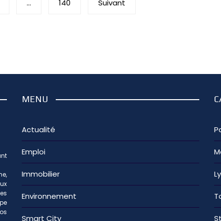
…
140
Suivant
MENU
C
Actualité
Pa
Emploi
M
nt
Immobilier
L
e,
aux
les
Environnement
T
ipe
os
Smart City
S