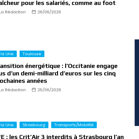
aîcheur pour les salariés, comme au foot
La Rédaction
26/06/2026
 la Une
Toulouse
ansition énergétique : l’Occitanie engage
us d’un demi-milliard d’euros sur les cinq
ochaines années
La Rédaction
25/06/2026
 la Une
Strasbourg
Transports/Mobilité
E : les Crit’Air 3 interdits à Strasbourg l’an