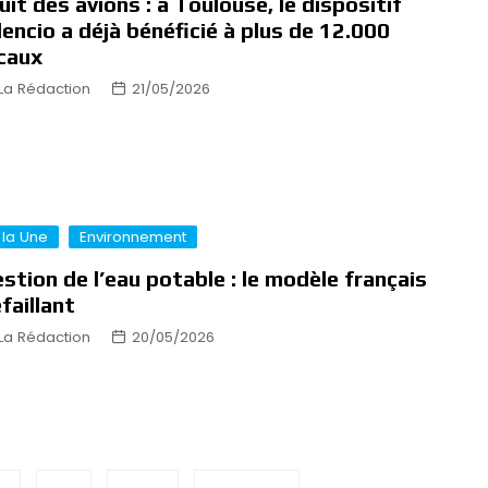
uit des avions : à Toulouse, le dispositif
lencio a déjà bénéficié à plus de 12.000
caux
La Rédaction
21/05/2026
 la Une
Environnement
stion de l’eau potable : le modèle français
faillant
La Rédaction
20/05/2026