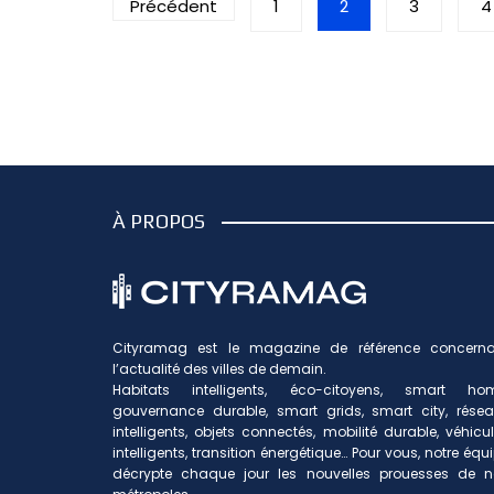
Précédent
1
2
3
4
des
publications
À PROPOS
Cityramag est le magazine de référence concerna
l’actualité des villes de demain.
Habitats intelligents, éco-citoyens, smart hom
gouvernance durable, smart grids, smart city, rése
intelligents, objets connectés, mobilité durable, véhicu
intelligents, transition énergétique… Pour vous, notre équ
décrypte chaque jour les nouvelles prouesses de n