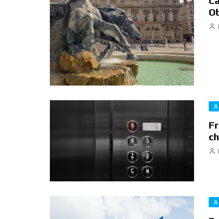
Ca
Ob
A
Fr
ch
A