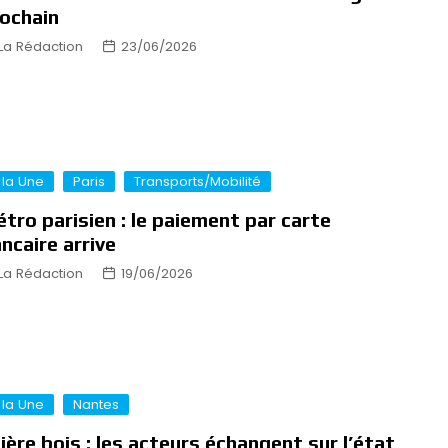
ochain
La Rédaction
23/06/2026
 la Une
Paris
Transports/Mobilité
tro parisien : le paiement par carte
ncaire arrive
La Rédaction
19/06/2026
 la Une
Nantes
lière bois : les acteurs échangent sur l’état