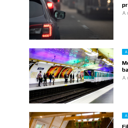
pr
A
Mé
ba
A
Fi