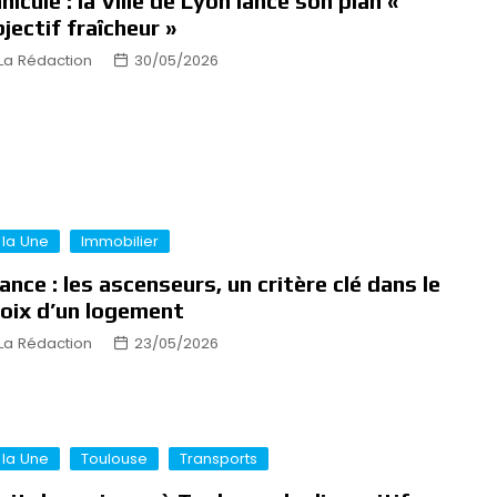
nicule : la Ville de Lyon lance son plan «
jectif fraîcheur »
La Rédaction
30/05/2026
 la Une
Immobilier
ance : les ascenseurs, un critère clé dans le
oix d’un logement
La Rédaction
23/05/2026
 la Une
Toulouse
Transports