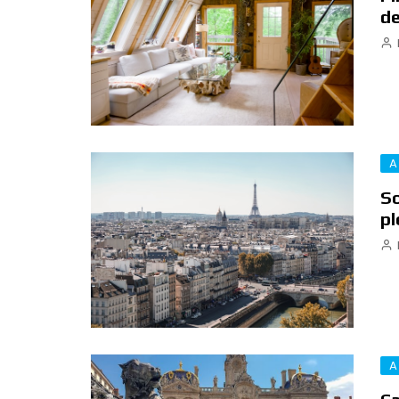
de
A
So
pl
A