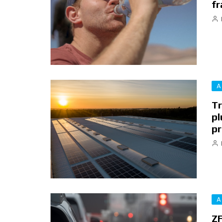
fr
A
Tr
pl
pr
A
ZF