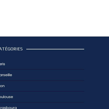
ATÉGORIES
ris
arseille
yon
oulouse
trasbourg