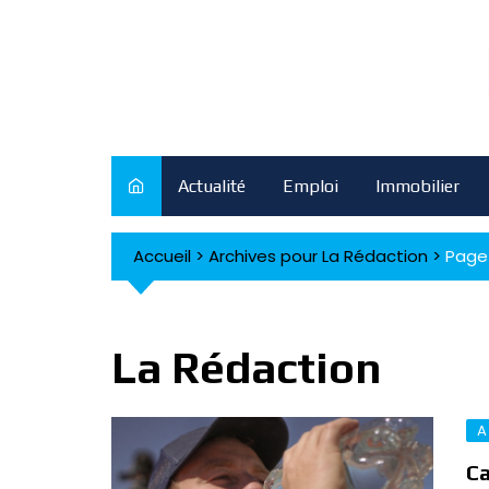
Skip
to
content
Actualité
Emploi
Immobilier
Accueil
>
Archives pour La Rédaction
>
Page
La Rédaction
A
Ca