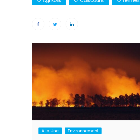
Agrikolis
Cdiscount
fermes
Navigation
de
l’article
A la Une
Environnement