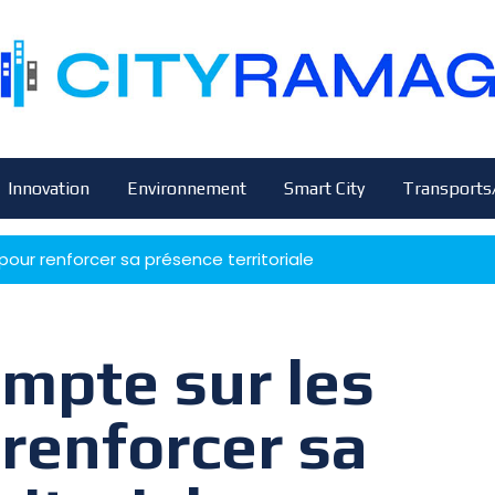
Innovation
Environnement
Smart City
Transports
our renforcer sa présence territoriale
mpte sur les
renforcer sa