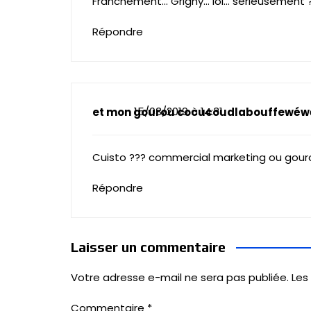
Franchement… Grigny… lol… sérieusement 
Répondre
15/03/2019 à 14:31
et mon gourou cocucoudlabouffewéw
Cuisto ??? commercial marketing ou gour
Répondre
Laisser un commentaire
Votre adresse e-mail ne sera pas publiée.
Les
Commentaire
*