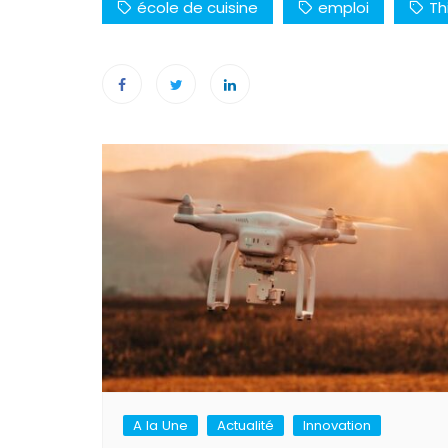
école de cuisine
emploi
Th
Navigation
de
l’article
A la Une
Actualité
Innovation