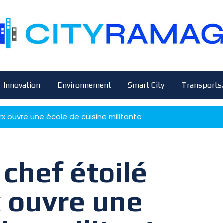
Innovation
Environnement
Smart City
Transports
arx ouvre une école de cuisine militante
 chef étoilé
 ouvre une