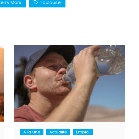
ierry Marx
Toulouse
A la Une
Actualité
Emploi