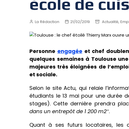
école de cui
,
La Rédaction
21/02/2019
Actualité
Empl
Personne
engagée
et chef doublem
quelques semaines à Toulouse une 
majeures très éloignées de l’emploi
et sociale.
Selon le site Actu, qui relaie l’inform
étudiants le 13 mai pour une durée 
stages). Cette dernière prendra pl
dans un entrepôt de 1 200 m2″
.
Quant à ses futurs locataires, les 