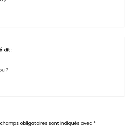
???
é
dit :
ou ?
 champs obligatoires sont indiqués avec
*