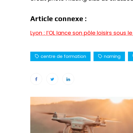
Article connexe :
Lyon : l’OL lance son pôle loisirs sous l
centre de formation
naming
Navigation
de
l’article