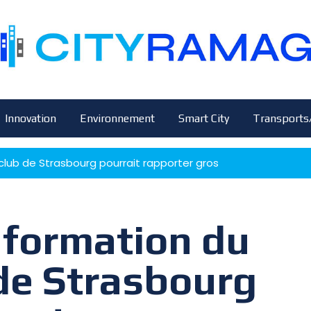
Innovation
Environnement
Smart City
Transports
club de Strasbourg pourrait rapporter gros
 formation du
de Strasbourg