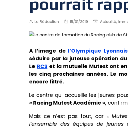
pourrait rap
,
La Rédaction
15/01/2019
Actualité
Immo
A l’image de
l’Olympique Lyonnais
séduire par la juteuse opération du
Le
RCS
et la mutuelle Mutest ont en
les cinq prochaines années. Le m
encore filtré.
Le centre qui accueille les jeunes po
« Racing Mutest Académie »
, confirm
Mais ce n’est pas tout, car
« Mutes
l’ensemble des équipes de jeunes d