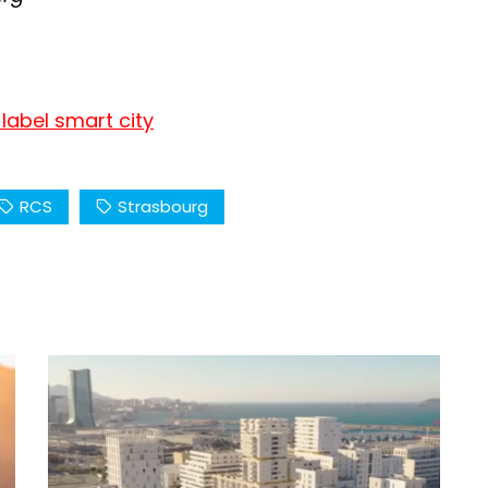
e label smart city
RCS
Strasbourg