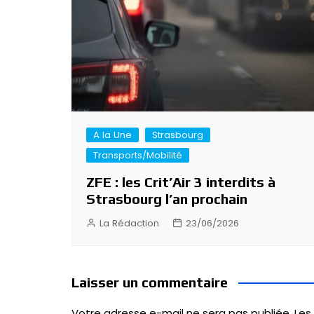
A la Une
Strasbourg
Transports/Mobilité
ZFE : les Crit’Air 3 interdits à
Strasbourg l’an prochain
La Rédaction
23/06/2026
Laisser un commentaire
Votre adresse e-mail ne sera pas publiée.
Les