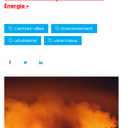
Énergie »
Centres-villes
Environnement
urbanisme
vivre mieux
Navigation
de
l’article