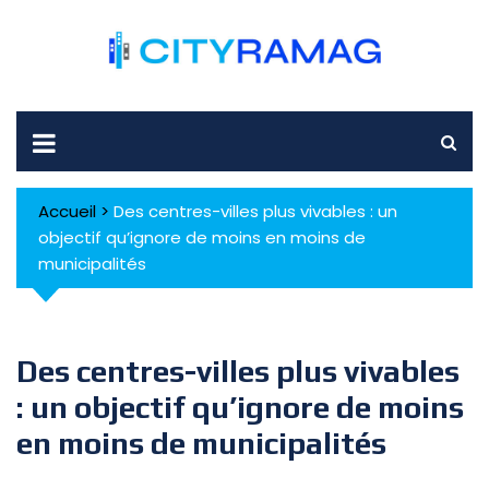
Skip
to
content
Accueil
>
Des centres-villes plus vivables : un
objectif qu’ignore de moins en moins de
municipalités
Des centres-villes plus vivables
: un objectif qu’ignore de moins
en moins de municipalités