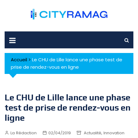
Skip
to
content
Accueil
>
Le CHU de Lille lance une phase test de
prise de rendez-vous en ligne
Le CHU de Lille lance une phase
test de prise de rendez-vous en
ligne
,
La Rédaction
02/04/2019
Actualité
Innovation