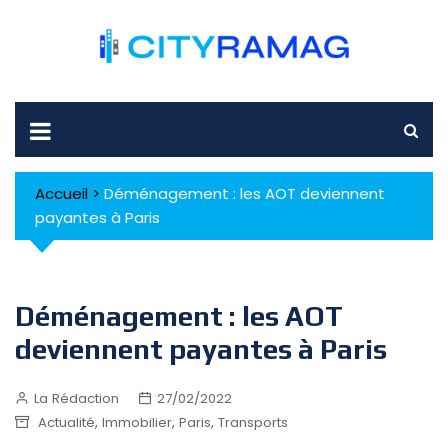
Skip
to
content
Accueil
>
Déménagement : les AOT deviennent
payantes à Paris
Déménagement : les AOT
deviennent payantes à Paris
La Rédaction
27/02/2022
,
,
,
Actualité
Immobilier
Paris
Transports