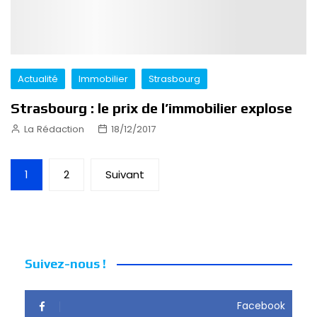
Actualité
Immobilier
Strasbourg
Strasbourg : le prix de l’immobilier explose
La Rédaction
18/12/2017
Pagination
1
2
Suivant
des
publications
Suivez-nous !
Facebook