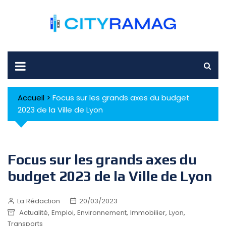
Skip
to
content
Accueil
>
Focus sur les grands axes du budget
2023 de la Ville de Lyon
Focus sur les grands axes du
budget 2023 de la Ville de Lyon
La Rédaction
20/03/2023
,
,
,
,
,
Actualité
Emploi
Environnement
Immobilier
Lyon
Transports