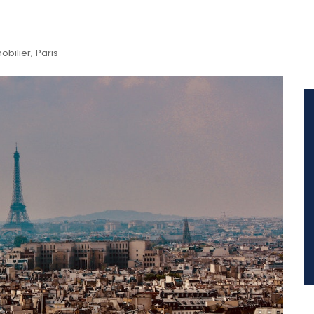
,
obilier
Paris