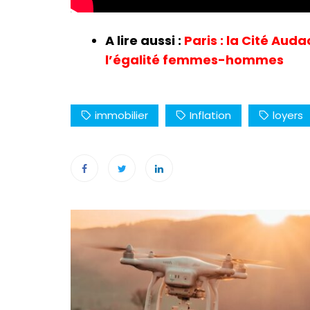
A lire aussi :
Paris : la Cité Aud
l’égalité femmes-hommes
immobilier
Inflation
loyers
Navigation
de
l’article