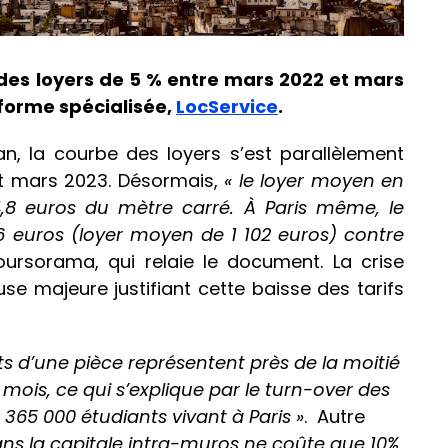
 des loyers de 5 % entre mars 2022 et mars
eforme spécialisée,
LocService
.
an, la courbe des loyers s’est parallèlement
t mars 2023. Désormais,
« le loyer moyen en
24,8 euros du mètre carré. À Paris même, le
 euros (loyer moyen de 1 102 euros) contre
oursorama, qui relaie le document. La crise
se majeure justifiant cette baisse des tarifs
s d’une pièce représentent près de la moitié
mois, ce qui s’explique par le turn-over des
 365 000 étudiants vivant à Paris »
. Autre
s la capitale intra-muros ne coûte que 10%