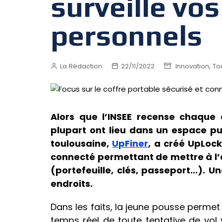
surveille vos
personnels
,
La Rédaction
22/11/2022
Innovation
To
Alors que l’INSEE recense chaque 
plupart ont lieu dans un espace pub
toulousaine,
UpFiner
, a créé UpLock
connecté permettant de mettre à l’a
(portefeuille, clés, passeport…). U
endroits.
Dans les faits, la jeune pousse permet 
temps réel de toute tentative de vol