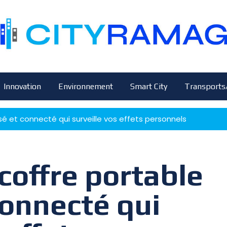
Innovation
Environnement
Smart City
Transports
isé et connecté qui surveille vos effets personnels
 coffre portable
connecté qui