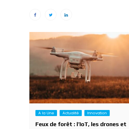
Navigation
de
l’article
A la Une
Actualité
Innovation
Feux de forêt : l’IoT, les drones et