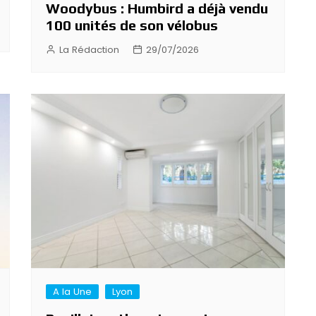
Woodybus : Humbird a déjà vendu
100 unités de son vélobus
La Rédaction
29/07/2026
A la Une
Lyon