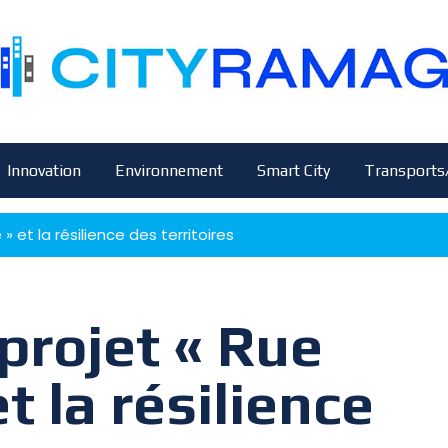
Innovation
Environnement
Smart City
Transports
 et la résilience des territoires
 projet « Rue
 la résilience