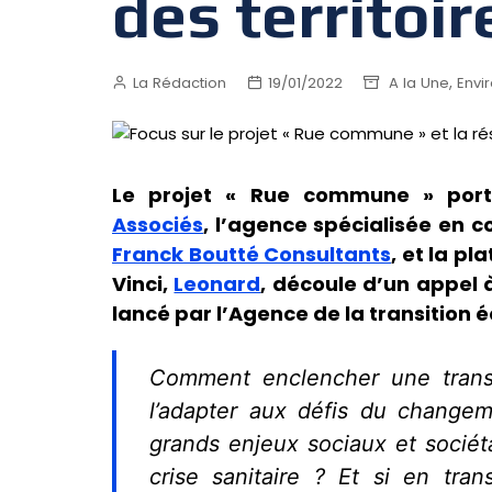
des territoir
,
La Rédaction
19/01/2022
A la Une
Envi
Le projet « Rue commune » porté
Associés
, l’agence spécialisée en 
Franck Boutté Consultants
, et la p
Vinci,
Leonard
, découle d’un appel 
lancé par l’Agence de la transition 
Comment enclencher une transf
l’adapter aux défis du change
grands enjeux sociaux et sociét
crise sanitaire ? Et si en tra