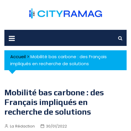
Skip
to
content
Accueil
>
Mobilité bas carbone : des Français
impliqués en recherche de solutions
Mobilité bas carbone : des
Français impliqués en
recherche de solutions
La Rédaction
30/01/2022