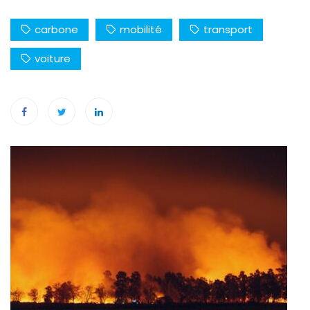
carbone
mobilité
transport
voiture
Navigation
de
l’article