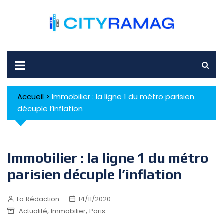
Skip
to
content
Accueil
>
Immobilier : la ligne 1 du métro parisien
décuple l’inflation
Immobilier : la ligne 1 du métro
parisien décuple l’inflation
La Rédaction
14/11/2020
,
,
Actualité
Immobilier
Paris