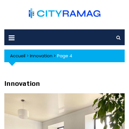
Skip
to
content
Accueil
>
Innovation
>
Page 4
Innovation