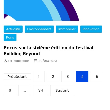
Actualité
Environnement
Immobilier
Innovation
Paris
Focus sur la sixième édition du festival
Building Beyond
La Rédaction
30/05/2023
Pagination
Précédent
1
2
3
4
5
des
6
…
34
Suivant
publications