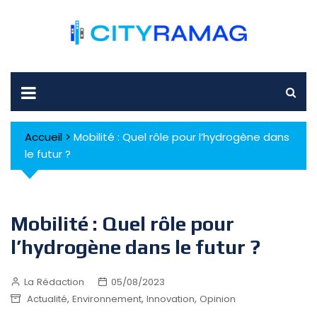
Skip
to
content
Accueil
>
Mobilité : Quel rôle pour l’hydrogène dans
le futur ?
Mobilité : Quel rôle pour
l’hydrogène dans le futur ?
La Rédaction
05/08/2023
,
,
,
Actualité
Environnement
Innovation
Opinion