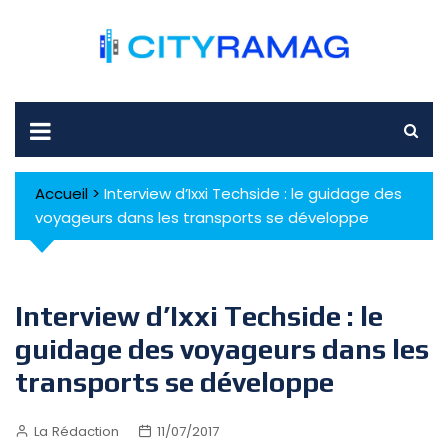
Skip
to
content
Accueil
>
Interview d’Ixxi Techside : le guidage des
voyageurs dans les transports se développe
Interview d’Ixxi Techside : le
guidage des voyageurs dans les
transports se développe
La Rédaction
11/07/2017