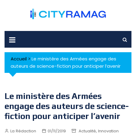
Skip
to
content
Accueil
>
Le ministère des Armées engage des
auteurs de science-fiction pour anticiper l’avenir
Le ministère des Armées
engage des auteurs de science-
fiction pour anticiper l’avenir
,
La Rédaction
01/11/2019
Actualité
Innovation