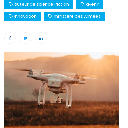
auteur de science-fiction
avenir
Innovation
ministère des Armées
Navigation
de
l’article