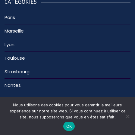
CATÉGORIES
Paris
Marseille
Lyon
Toulouse
Strasbourg
Nantes
Nous utilisons des cookies pour vous garantir la meilleure
expérience sur notre site web. Si vous continuez à utiliser ce
site, nous supposerons que vous en êtes satisfait.
La rédaction
Nous contacter
Mentions légales
Politique de confidentialité
OK