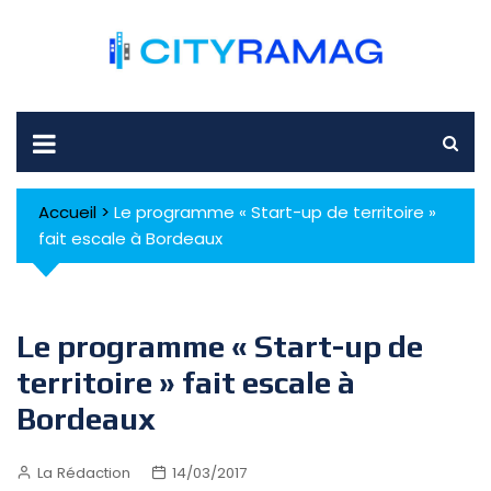
Skip
to
content
Accueil
>
Le programme « Start-up de territoire »
fait escale à Bordeaux
Le programme « Start-up de
territoire » fait escale à
Bordeaux
La Rédaction
14/03/2017