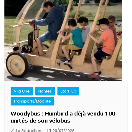
A la Une
Nantes
Start-up
Transports/Mobilité
Woodybus : Humbird a déjà vendu 100
unités de son vélobus
La Rédaction
29/07/2026