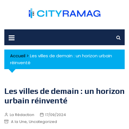
Skip
to
content
Accueil
>
Les villes de demain : un horizon urbain
réinventé
Les villes de demain : un horizon
urbain réinventé
La Rédaction
17/09/2024
,
A la Une
Uncategorized