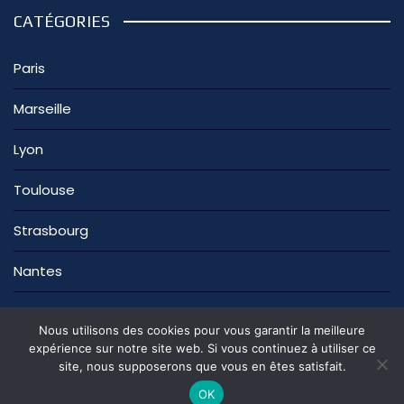
CATÉGORIES
Paris
Marseille
Lyon
Toulouse
Strasbourg
Nantes
Nous utilisons des cookies pour vous garantir la meilleure
expérience sur notre site web. Si vous continuez à utiliser ce
site, nous supposerons que vous en êtes satisfait.
La rédaction
Nous contacter
Mentions légales
Politique de confidentialité
OK