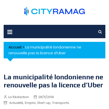
Skip
to
content
Accueil
>
La municipalité londonienne ne
renouvelle pas la licence d’Uber
La municipalité londonienne ne
renouvelle pas la licence d’Uber
La Rédaction
28/11/2019
,
,
,
Actualité
Emploi
Start-up
Transports