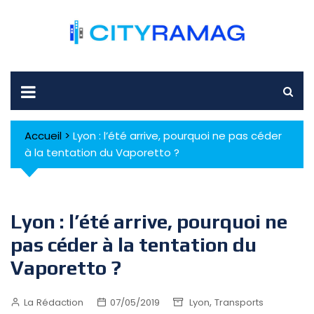
Skip
to
content
Accueil
>
Lyon : l’été arrive, pourquoi ne pas céder
à la tentation du Vaporetto ?
Lyon : l’été arrive, pourquoi ne
pas céder à la tentation du
Vaporetto ?
,
La Rédaction
07/05/2019
Lyon
Transports