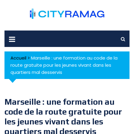
Skip
to
content
Accueil
>
Marseille : une formation au code de la
route gratuite pour les jeunes vivant dans les
quartiers mal desservis
Marseille : une formation au
code de la route gratuite pour
les jeunes vivant dans les
quartiers mal desservis