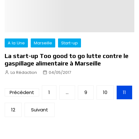
A la Une
Marseille
Start-up
La start-up Too good to go lutte contre le
gaspillage alimentaire à Marseille
La Rédaction
04/05/2017
Pagination
Précédent
1
…
9
10
11
des
12
Suivant
publications