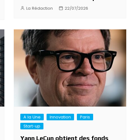
La Rédaction
22/07/2026
A la Une
Innovation
Paris
Start-up
Yann LeCun obtient des fonds