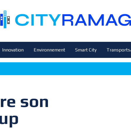
Innovation
Environnement
Smart City
Transports
re son
Cup