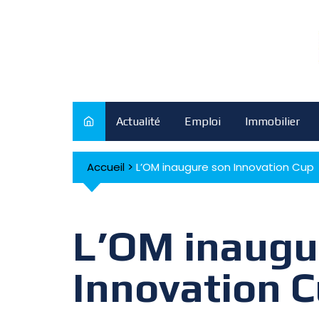
Skip
to
content
Actualité
Emploi
Immobilier
Accueil
>
L’OM inaugure son Innovation Cup
L’OM inaugu
Innovation 