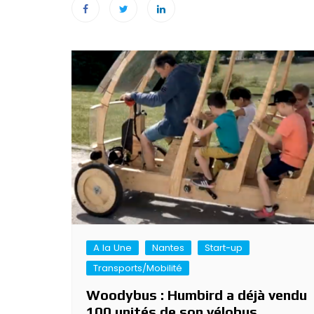
Navigation
de
l’article
A la Une
Nantes
Start-up
Transports/Mobilité
Woodybus : Humbird a déjà vendu
100 unités de son vélobus