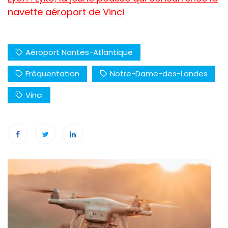
navette aéroport de Vinci
Aéroport Nantes-Atlantique
Fréquentation
Notre-Dame-des-Landes
Vinci
Navigation
de
l’article