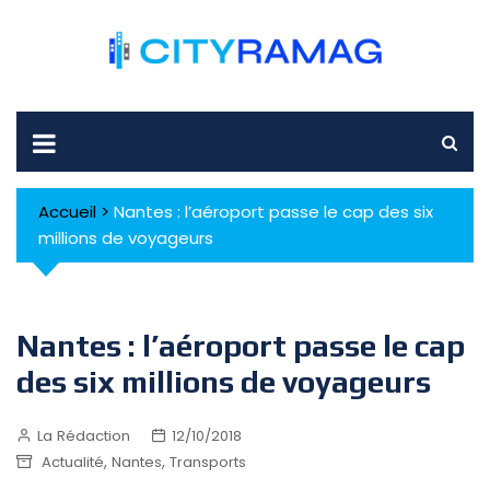
Skip
to
content
Accueil
>
Nantes : l’aéroport passe le cap des six
millions de voyageurs
Nantes : l’aéroport passe le cap
des six millions de voyageurs
La Rédaction
12/10/2018
,
,
Actualité
Nantes
Transports