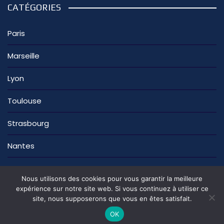
CATÉGORIES
Paris
Marseille
Lyon
Toulouse
Strasbourg
Nantes
Nous utilisons des cookies pour vous garantir la meilleure
expérience sur notre site web. Si vous continuez à utiliser ce
site, nous supposerons que vous en êtes satisfait.
La rédaction
Nous contacter
Mentions légales
Politique de confidentialité
OK