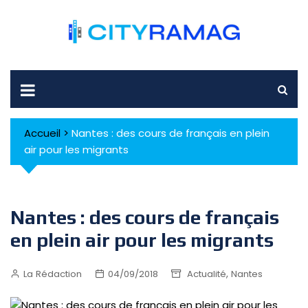
Skip
to
content
Accueil
>
Nantes : des cours de français en plein
air pour les migrants
Nantes : des cours de français
en plein air pour les migrants
,
La Rédaction
04/09/2018
Actualité
Nantes