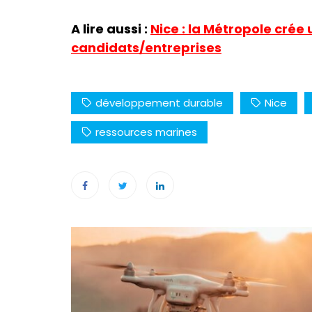
A lire aussi :
Nice : la Métropole crée 
candidats/entreprises
développement durable
Nice
ressources marines
Navigation
de
l’article