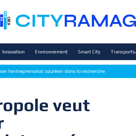
Innovation
Environnement
Smart City
Transports
ser l’entreprenariat azuréen dans la recherche
tropole veut
r