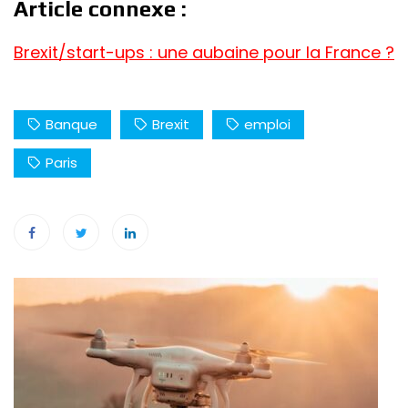
Article connexe :
Brexit/start-ups : une aubaine pour la France ?
Banque
Brexit
emploi
Paris
Navigation
de
l’article