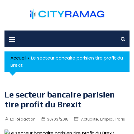
Skip
to
content
Accueil
>
Le secteur bancaire parisien tire profit du
Brexit
Le secteur bancaire parisien
tire profit du Brexit
,
,
La Rédaction
30/03/2018
Actualité
Emploi
Paris