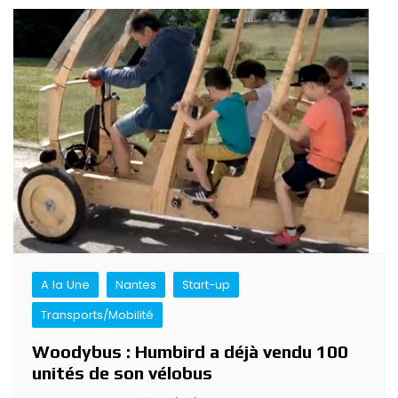
Navigation
de
l’article
A la Une
Nantes
Start-up
Transports/Mobilité
Woodybus : Humbird a déjà vendu 100
unités de son vélobus