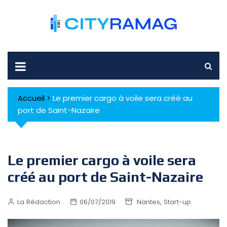
Skip
to
content
Accueil
>
Le premier cargo à voile sera créé au
port de Saint-Nazaire
Le premier cargo à voile sera
créé au port de Saint-Nazaire
,
La Rédaction
06/07/2019
Nantes
Start-up