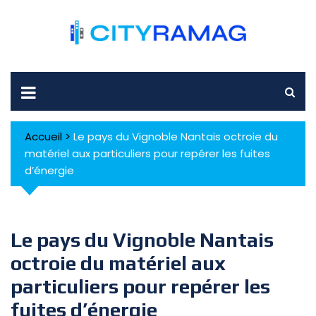
Skip
to
content
Accueil
>
Le pays du Vignoble Nantais octroie du
matériel aux particuliers pour repérer les fuites
d’énergie
Le pays du Vignoble Nantais
octroie du matériel aux
particuliers pour repérer les
fuites d’énergie