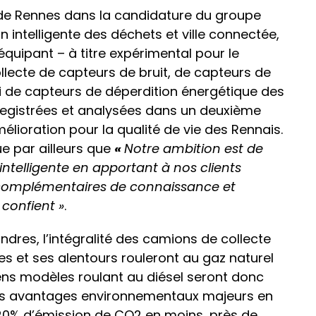
 de Rennes dans la candidature du groupe
 intelligente des déchets et ville connectée,
équipant – à titre expérimental pour le
lecte de capteurs de bruit, de capteurs de
si de capteurs de déperdition énergétique des
registrées et analysées dans un deuxième
lioration pour la qualité de vie des Rennais.
ue par ailleurs que
«
Notre ambition est de
 intelligente en apportant à
nos clients
ns complémentaires de connaissance et
 confient »
.
ndres, l’intégralité des camions de collecte
s et ses alentours rouleront au gaz naturel
iens modèles roulant au diésel seront donc
 des avantages environnementaux majeurs en
 20% d’émission de CO2 en moins, près de