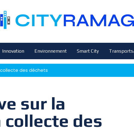
Innovation
Environnement
Smart City
Transports
a collecte des déchets
e sur la
 collecte des