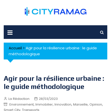
Skip
to
content
Accueil
>
Agir pour la résilience urbaine : le guide
méthodologique
Agir pour la résilience urbaine :
le guide méthodologique
La Rédaction
28/03/2023
,
,
,
,
,
Environnement
Immobilier
Innovation
Marseille
Opinion
,
Smart City
Transports